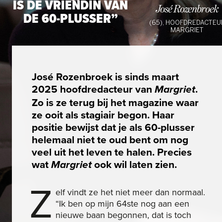
IS DE VRIENDIN VAN
José Rozenbroek
DE 60-PLUSSER”
(65), HOOFDREDACTEU
MARGRIET
José Rozenbroek is sinds maart
2025 hoofdredacteur van
.
Margriet
Zo is ze terug bij het magazine waar
ze ooit als stagiair begon. Haar
positie bewijst dat je als 60-plusser
helemaal niet te oud bent om nog
veel uit het leven te halen. Precies
wat
ook wil laten zien.
Margriet
Z
elf vindt ze het niet meer dan normaal.
“Ik ben op mijn 64ste nog aan een
nieuwe baan begonnen, dat is toch