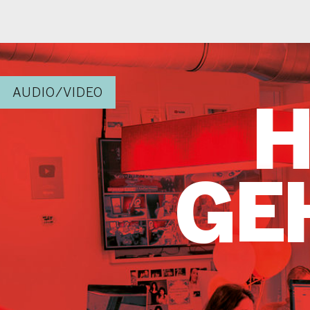
AUDIO/VIDEO
HE
GEH
v