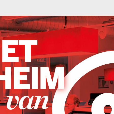
T
EIM
an