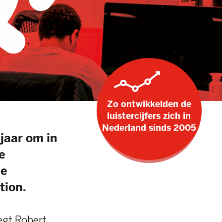
Zo ontwikkelden de
luistercijfers zich in
Nederland sinds 2005
14
/
35
Robert