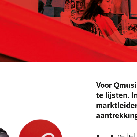
Voor Qmusic in Ne
te lijsten. In Ned
marktleider. Mede
aantrekkingskrach
H
oe het voelt o
Bernink, algem
“Het is toch e
De afgelopen jaren was
commercieel interessa