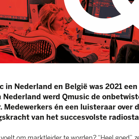
derland en België was 2021 een jaar om in
erland werd Qmusic de onbetwiste
werkers én een luisteraar over de
t van het succesvolste radiostation.
m marktleider te worden? “Heel goed”, zegt Robert
een directeur Qmusic Nederland & Entertainment.
en beetje alsof je de Champions League wint.”
 het grote doel: marktleider worden in de
nte doelgroep 20-49 jaar. Om dat te bereiken, werd