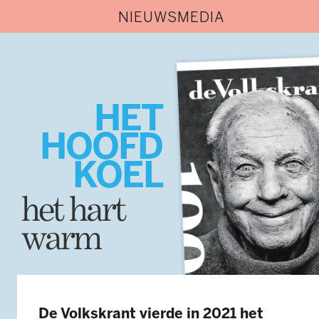
NIEUWSMEDIA
HET
HOOFD
KOEL
het hart
warm
De Volkskrant vierde in 2021 het