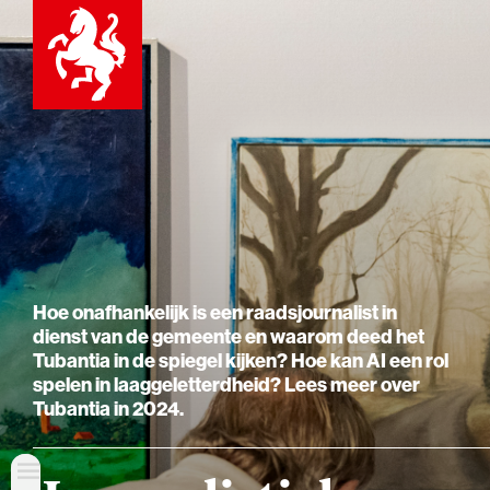
Hoe onafhankelijk is een raadsjournalist in
dienst van de gemeente en waarom deed het
Tubantia in de spiegel kijken? Hoe kan AI een rol
spelen in laag­geletterdheid? Lees meer over
Tubantia in 2024.