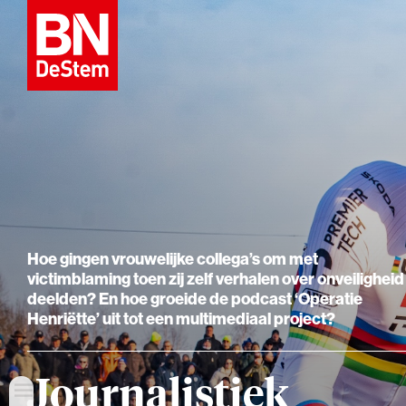
Hoe gingen vrouwelijke collega’s om met
victimblaming toen zij zelf verhalen over onveiligheid
deelden? En hoe groeide de podcast ‘Operatie
Henriëtte’ uit tot een multimediaal project?
Journalistiek